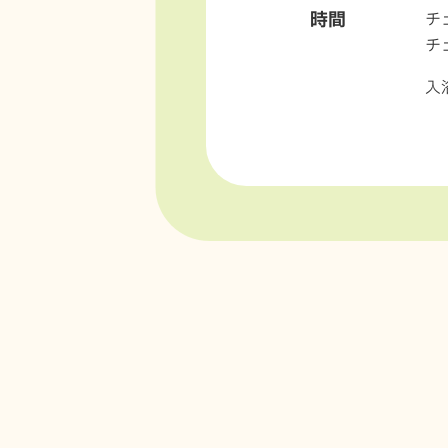
時間
チ
チ
入