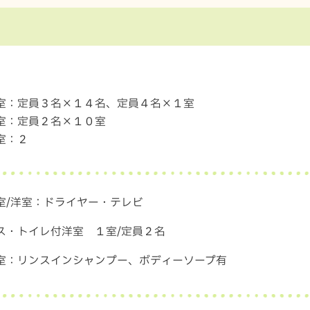
室：定員３名×１４名、定員４名×１室
室：定員２名×１０室
室：２
室/洋室：ドライヤー・テレビ
ス・トイレ付洋室 １室/定員２名
室：リンスインシャンプー、ボディーソープ有