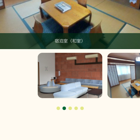
宿泊室（和室）
小浴室
ロビー