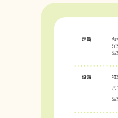
定員
和
洋
浴
設備
和
バ
浴